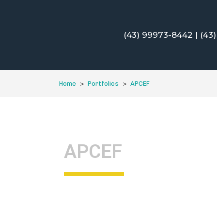
(43) 99973-8442
|
(43
Home
Portfolios
APCEF
APCEF